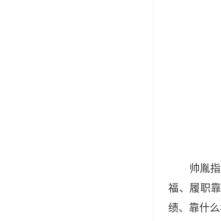
帅胤指
福、履职靠
绩、靠什么