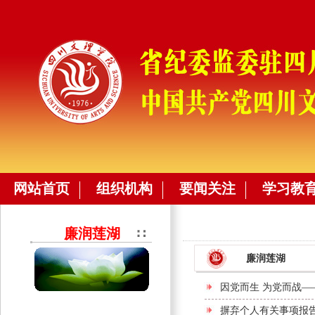
网站首页
组织机构
要闻关注
学习教
廉润莲湖
廉润莲湖
因党而生 为党而战—
摒弃个人有关事项报