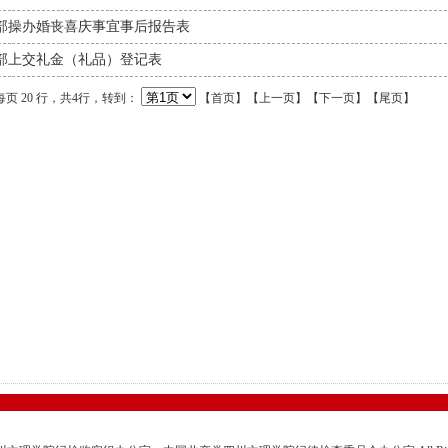
部操办婚丧喜庆事宜事后报告表
部上交礼金（礼品）登记表
，每页 20 行，共4行，转到：
【
首页
】【
上一页
】【
下一页
】【
尾页
】