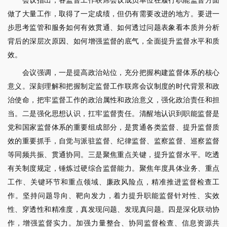
会议指出，各监督工作联席会议成员单位在履行职能监督方面
做了大量工作，取得了一定成绩，但仍有需要改进的地方。要进一
步思考监管和服务如何有效贯通、如何透过问题表象看本质并分析
背后的深层次原因、如何增强监督的底气，全面提升监督水平和质
效。
会议强调，一是提高政治站位，充分把握构建监督体系的核心
意义。深刻理解和把握制定监督工作联席会议制度的时代背景和政
治使命，把牢监督工作的政治属性和政治意义，强化政治责任和担
当。二是强化思想认识，扛牢监督责任。清醒地认识到职能监督是
党和国家监督体系的重要组成部分，是贯通各类监督、提升监督质
效的重要抓手，自觉与派驻监督、纪律监督、监察监督、巡察监督
等同频共振、贯通协同。三是聚焦重点关键，提升监督水平。吃透
有关制度规定，锤炼过硬综合监督能力。聚焦年度具体业务、重点
工作、关键环节和重点领域、廉政风险点，精准推进监督检查工
作。坚持问题导向、靶向发力，着力提升职能监督针对性、实效
性、穿透性和精准度，真发现问题、发现真问题。四是深化联动协
作，增强监督实力。加强力量整合、协同监督检查、信息资源共