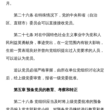
月。
第二十六条 在特殊情况下，党的中央和省（自治
区、直辖市）委员会可以直接接收党员。
第二十七条 对在中国特色社会主义事业中为党和人
民利益英勇献身，事迹突出，在一定范围内有较大影响，
生前一贯表现良好并曾向党组织提出过入党要求的人员，
可以追认为党员。
追认党员必须严格掌握，由所在单位党组织讨论决定
后，经上级党委审查，报省一级党委批准。
第五章 预备党员的教育、考察和转正
第二十八条 党组织应当及时将上级党委批准的预备
党员编入党支部和党小组，对预备党员继续进行教育和考