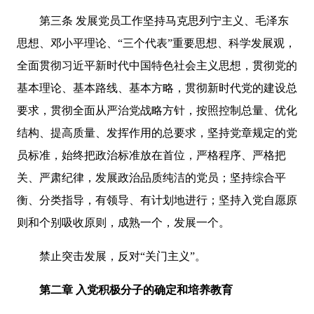
第三条 发展党员工作坚持马克思列宁主义、毛泽东
思想、邓小平理论、“三个代表”重要思想、科学发展观，
全面贯彻习近平新时代中国特色社会主义思想，贯彻党的
基本理论、基本路线、基本方略，贯彻新时代党的建设总
要求，贯彻全面从严治党战略方针，按照控制总量、优化
结构、提高质量、发挥作用的总要求，坚持党章规定的党
员标准，始终把政治标准放在首位，严格程序、严格把
关、严肃纪律，发展政治品质纯洁的党员；坚持综合平
衡、分类指导，有领导、有计划地进行；坚持入党自愿原
则和个别吸收原则，成熟一个，发展一个。
禁止突击发展，反对“关门主义”。
第二章 入党积极分子的确定和培养教育