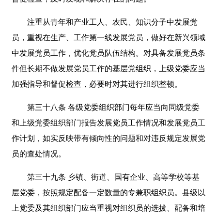
注重从青年和产业工人、农民、知识分子中发展党
员，重视在生产、工作第一线发展党员，做好在新兴领域
中发展党员工作，优化党员队伍结构。对具备发展党员条
件但长期不做发展党员工作的基层党组织，上级党委应当
加强指导和督促检查，必要时对其进行组织整顿。
第三十八条 各级党委组织部门每年应当向同级党委
和上级党委组织部门报告发展党员工作情况和发展党员工
作计划，如实反映带有倾向性的问题和对违反规定发展党
员的查处情况。
第三十九条 乡镇、街道、国有企业、高等学校等基
层党委，按照规定配备一定数量的专兼职组织员。县级以
上党委及其组织部门应当重视对组织员的选拔、配备和培