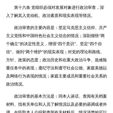
第十六条 党组织必须对发展对象进行政治审查，深
入了解其入党动机、政治素质和现实表现等情况。
政治审查的主要内容是：坚定马克思主义信仰、共产
主义觉悟和中国特色社会主义信念的情况；深刻领悟“两
个确立”的决定性意义，增强“四个意识”、坚定“四个自
信”、做到“两个维护”的现实表现；对党的理论和路线、
方针、政策的态度；政治历史和在重大政治斗争、急难险
重任务中的表现；遵纪守法和遵守社会公德、家庭美德以
及网络行为表现的情况；家庭主要成员和重要社会关系的
政治情况。
政治审查的基本方法是：同本人谈话、查阅有关档案
材料、找有关单位和人员了解情况以及必要的函调或者外
调。在听取本人介绍和查阅有关材料后，情况清楚的可以