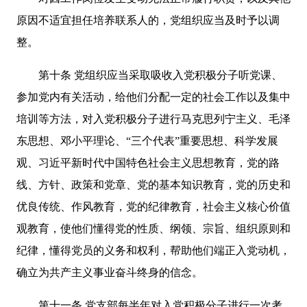
原因不适宜担任培养联系人的，党组织应当及时予以调
整。
第十条 党组织应当采取吸收入党积极分子听党课、
参加党内有关活动，给他们分配一定的社会工作以及集中
培训等方法，对入党积极分子进行马克思列宁主义、毛泽
东思想、邓小平理论、“三个代表”重要思想、科学发展
观、习近平新时代中国特色社会主义思想教育，党的路
线、方针、政策和党章、党的基本知识教育，党的历史和
优良传统、作风教育，党的纪律教育，社会主义核心价值
观教育，使他们懂得党的性质、纲领、宗旨、组织原则和
纪律，懂得党员的义务和权利，帮助他们端正入党动机，
确立为共产主义事业奋斗终身的信念。
第十一条 党支部每半年对入党积极分子进行一次考