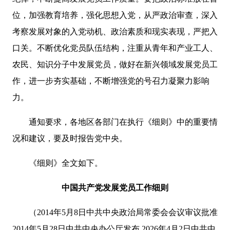
位，加强教育培养，强化思想入党，从严政治审查，深入
考察发展对象的入党动机、政治素质和现实表现，严把入
口关。不断优化党员队伍结构，注重从青年和产业工人、
农民、知识分子中发展党员，做好在新兴领域发展党员工
作，进一步夯实基础，不断增强党的号召力凝聚力影响
力。
通知要求，各地区各部门在执行《细则》中的重要情
况和建议，要及时报告党中央。
《细则》全文如下。
中国共产党发展党员工作细则
（2014年5月8日中共中央政治局常委会会议审议批准
2014年5月28日中共中央办公厅发布 2026年4月2日中共中