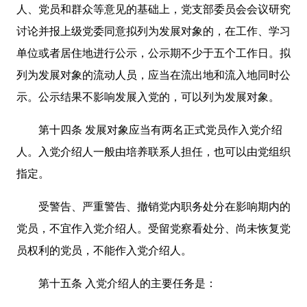
人、党员和群众等意见的基础上，党支部委员会会议研究
讨论并报上级党委同意拟列为发展对象的，在工作、学习
单位或者居住地进行公示，公示期不少于五个工作日。拟
列为发展对象的流动人员，应当在流出地和流入地同时公
示。公示结果不影响发展入党的，可以列为发展对象。
第十四条 发展对象应当有两名正式党员作入党介绍
人。入党介绍人一般由培养联系人担任，也可以由党组织
指定。
受警告、严重警告、撤销党内职务处分在影响期内的
党员，不宜作入党介绍人。受留党察看处分、尚未恢复党
员权利的党员，不能作入党介绍人。
第十五条 入党介绍人的主要任务是：