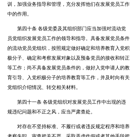
训，加强业务指导和管理，充分发挥他们在发展党员工作
中的作用。
第四十条 各级党委及其组织部门应当加强对流动党
员党组织发展党员工作的领导和指导。具备发展党员条件
的流动党员党组织，按照规定做好确定和培养教育入党积
极分子、确定和考察发展对象以及预备党员的接收和转正
等工作；尚不具备发展党员条件的，做好入党申请人的教
育引导、入党积极分子的培养教育等工作，并及时向有关
党组织介绍情况、转交相关材料。
第四十一条 各级党组织对发展党员工作中出现的违
规违纪问题和不正之风，应当严肃查处。
对存在不坚持标准、不履行或者违反规定程序和培养
考察失职、审查把关不严，采取弄虚作假或者其他手段把