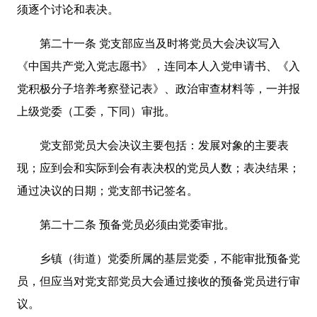
须逐个讨论和表决。
第二十一条 党支部应当及时将党员大会决议写入
《中国共产党入党志愿书》，连同本人入党申请书、《入
党积极分子培养考察登记表》、政治审查材料等，一并报
上级党委（工委，下同）审批。
党支部党员大会决议主要包括：发展对象的主要表
现；应到会和实际到会有表决权的党员人数；表决结果；
通过决议的日期；党支部书记签名。
第二十二条 预备党员必须由党委审批。
乡镇（街道）党委所属的基层党委，不能审批预备党
员，但应当对党支部党员大会通过接收的预备党员进行审
议。