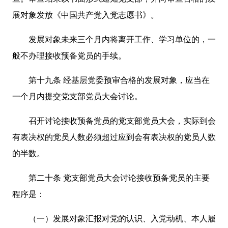
展对象发放《中国共产党入党志愿书》。
发展对象未来三个月内将离开工作、学习单位的，一
般不办理接收预备党员的手续。
第十九条 经基层党委预审合格的发展对象，应当在
一个月内提交党支部党员大会讨论。
召开讨论接收预备党员的党支部党员大会，实际到会
有表决权的党员人数必须超过应到会有表决权的党员人数
的半数。
第二十条 党支部党员大会讨论接收预备党员的主要
程序是：
（一）发展对象汇报对党的认识、入党动机、本人履