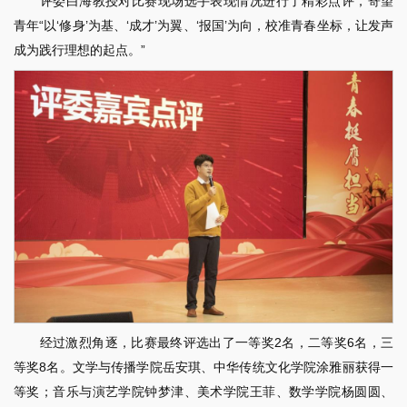
评委白海教授对比赛现场选手表现情况进行了精彩点评，寄望
青年“以‘修身’为基、‘成才’为翼、‘报国’为向，校准青春坐标，让发声
成为践行理想的起点。”
经过激烈角逐，比赛最终评选出了一等奖2名，二等奖6名，三
等奖8名。文学与传播学院岳安琪、中华传统文化学院涂雅丽获得一
等奖；音乐与演艺学院钟梦津、美术学院王菲、数学学院杨圆圆、