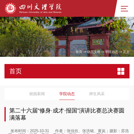
首页
->
动态文理
->
学院动态
->
正文
首页
校园新闻
学院动态
师生风采
第二十六届“修身·成才·报国”演讲比赛总决赛圆
满落幕
发布时间：2025-10-31
作者：张佳欣、张洪铭、黄岚；摄影：苏浩