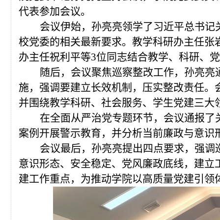
代表参加会议。
会议伊始，孙亮亮领学了习近平总书记
校党委的相关最新要求。教学科研办主任张
办主任祝利平等
3
位同志结合教学、科研、党
随后，会议聚焦巡察整改工作，孙亮亮
施，强调要建立长效机制，压实整改责任。
并围绕教学科研、社会服务、学生党建三大
在全面从严治党专题环节，会议通报了
案例开展警示教育，并分析当前廉政与意识
会议最后，孙亮亮提出四点要求，强调
意识形态、安全稳定、党风廉政底线，建立
建工作重点，为推动学院以高质量党建引领