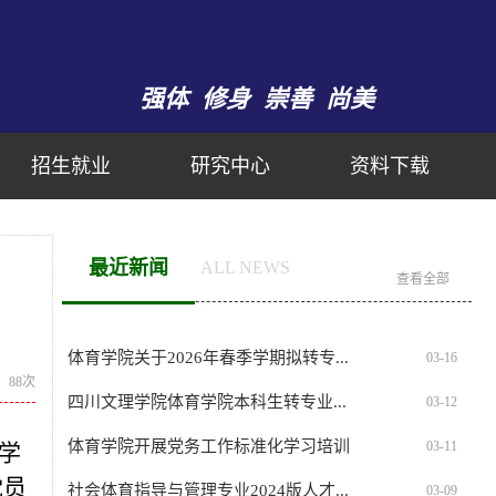
强体 修身 崇善 尚美
招生就业
研究中心
资料下载
最近新闻
ALL NEWS
查看全部
体育学院关于2026年春季学期拟转专...
03-16
读：
88
次
四川文理学院体育学院本科生转专业...
03-12
体育学院开展党务工作标准化学习培训
03-11
学
党员
社会体育指导与管理专业2024版人才...
03-09