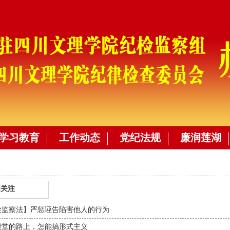
学习教育
工作动态
党纪法规
廉润莲湖
闻关注
读监察法】严惩诬告陷害他人的行为
殿堂的路上，怎能搞形式主义