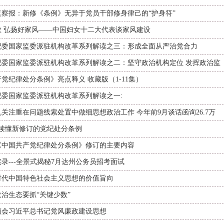
监察报：新修《条例》无异于党员干部修身律己的“护身符”
教 弘扬好家风——中国妇女十二大代表谈家风建设
纪委国家监委派驻机构改革系列解读之三：形成全面从严治党合力
纪委国家监委派驻机构改革系列解读之二：坚守政治机构定位 发挥政治监
党纪律处分条例》亮点释义 收藏版（1-11集）
纪委国家监委派驻机构改革系列解读之一:
关注重在问题线索处置中做细思想政治工作 今年前9月谈话函询26.7万
，读懂新修订的党纪处分条例
《中国共产党纪律处分条例》修订的主要内容
录---全景式揭秘7月达州公务员招考面试
时代中国特色社会主义思想的价值旨向
治生态要抓“关键少数”
领会习近平总书记党风廉政建设思想